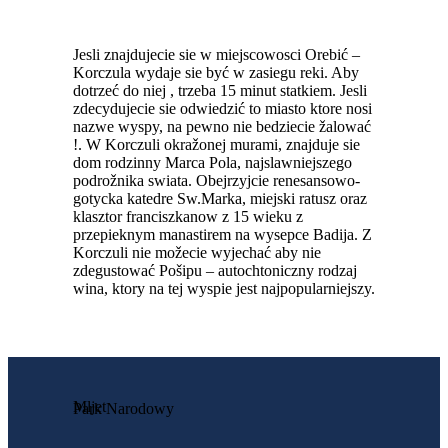
Jesli znajdujecie sie w miejscowosci Orebić –
Korczula wydaje sie być w zasiegu reki. Aby
dotrzeć do niej , trzeba 15 minut statkiem. Jesli
zdecydujecie sie odwiedzić to miasto ktore nosi
nazwe wyspy, na pewno nie bedziecie žalować
!. W Korczuli okražonej murami, znajduje sie
dom rodzinny Marca Pola, najslawniejszego
podrožnika swiata. Obejrzyjcie renesansowo-
gotycka katedre Sw.Marka, miejski ratusz oraz
klasztor franciszkanow z 15 wieku z
przepieknym manastirem na wysepce Badija. Z
Korczuli nie možecie wyjechać aby nie
zdegustować Pošipu – autochtoniczny rodzaj
wina, ktory na tej wyspie jest najpopularniejszy.
Mljet
Park Narodowy