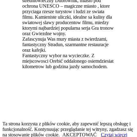
stredniowieczny Dubrownik, miasto pod
ochrona UNESCO – magiczne miasto , ktore
przyciaga rzesze turystow i ludzi ze swiata
filmu. Kamieniste uliczki, idealne sa kulisy dla
swiatowej slawy producentow filmu, miedzy
ktorymi najbardziej popularna serja Gra tronow
oraz Gwiezdne wojny.
Zafascynuja Was mury miasta z twierdzami,
fantastyczny Stradun, szarmantne restauracje
oraz kafejki.
Fantastyczny wybor na wycieczke. Z
miejscowosci Orebić oddalonego osiemdziesiat
kilometrow lub godzina jazdy samochodem.
Ta strona korzysta z plików cookie, aby zapewnić lepszą obsługę i
funkcjonalność. Kontynuując przeglądanie tej witryny, zgadzasz się
na stosowanie plików cookie.
AKCEPTOWAĆ
Czytaj więcej