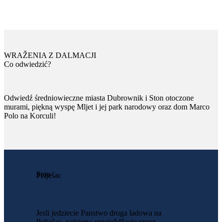
WRAŽENIA Z DALMACJI
Co odwiedzić?
Odwiedź średniowieczne miasta Dubrownik i Ston otoczone
murami, piękną wyspę Mljet i jej park narodowy oraz dom Marco
Polo na Korculi!
Ston
Pelješac
Jesli jedziecie Panstwo droga ladowa na
Pelješac, najpierw przeježdžacie przez