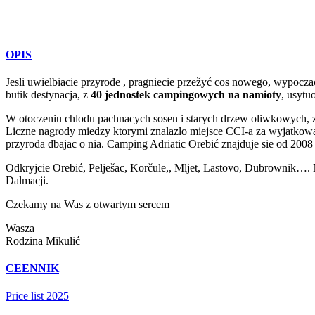
OPIS
Jesli uwielbiacie przyrode , pragniecie przežyć cos nowego, wypoczac
butik destynacja, z
40 jednostek campingowych na namioty
, usytu
W otoczeniu chlodu pachnacych sosen i starych drzew oliwkowych, z
Liczne nagrody miedzy ktorymi znalazlo miejsce CCI-a za wyjatkowa 
przyroda dbajac o nia. Camping Adriatic Orebić znajduje sie od 200
Odkryjcie Orebić, Pelješac, Korčule,, Mljet, Lastovo, Dubrownik…
Dalmacji.
Czekamy na Was z otwartym sercem
Wasza
Rodzina Mikulić
CEENNIK
Price list 2025