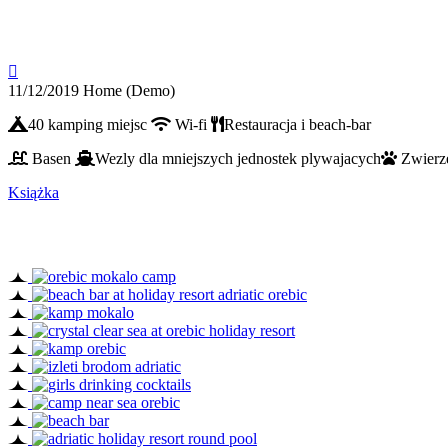

11/12/2019
Home (Demo)
40 kamping miejsc
Wi-fi
Restauracja i beach-bar
Basen
Wezly dla mniejszych jednostek plywajacych
Zwierz
Książka