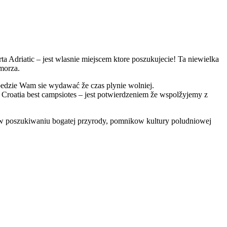
ta Adriatic – jest wlasnie miejscem ktore poszukujecie! Ta niewielka
morza.
bedzie Wam sie wydawać že czas plynie wolniej.
Croatia best campsiotes – jest potwierdzeniem že wspolžyjemy z
 w poszukiwaniu bogatej przyrody, pomnikow kultury poludniowej