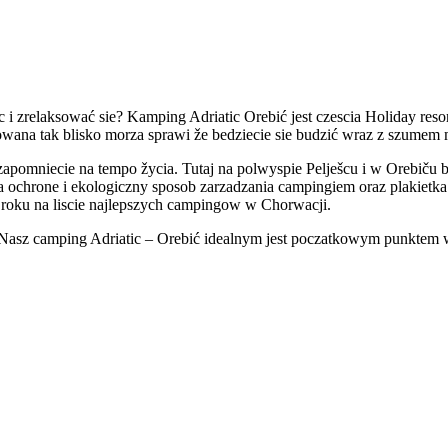
 i zrelaksować sie? Kamping Adriatic Orebić jest czescia Holiday resor
owana tak blisko morza sprawi že bedziecie sie budzić wraz z szumem 
apomniecie na tempo žycia. Tutaj na polwyspie Pelješcu i w Orebiču 
ochrone i ekologiczny sposob zarzadzania campingiem oraz plakietka 
8 roku na liscie najlepszych campingow w Chorwacji.
. Nasz camping Adriatic – Orebić idealnym jest poczatkowym punktem