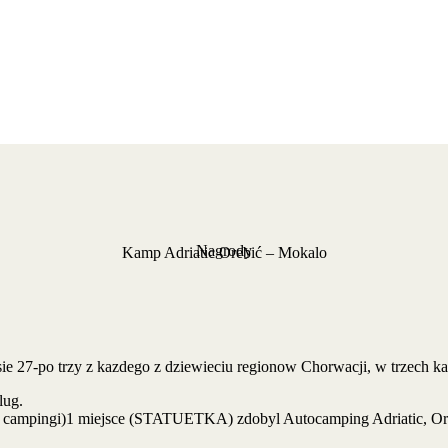
Nagrody
Kamp Adriatic Orebić – Mokalo
ie 27-po trzy z kazdego z dziewieciu regionow Chorwacji, w trzech k
lug.
le campingi)1 miejsce (STATUETKA) zdobyl Autocamping Adriatic, Or