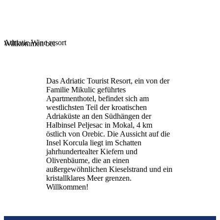
Adriatic Wine resort
Willkommen bei
Das Adriatic Tourist Resort, ein von der
Familie Mikulic geführtes
Apartmenthotel, befindet sich am
westlichsten Teil der kroatischen
Adriaküste an den Südhängen der
Halbinsel Peljesac in Mokal, 4 km
östlich von Orebic. Die Aussicht auf die
Insel Korcula liegt im Schatten
jahrhundertealter Kiefern und
Olivenbäume, die an einen
außergewöhnlichen Kieselstrand und ein
kristallklares Meer grenzen.
Willkommen!