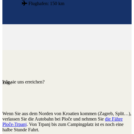
Flughafen: 150 km
Wie sie uns erreichen?
Lage
Wenn Sie aus dem Norden von Kroatien kommen (Zagreb, Split…),
verlassen Sie die Autobahn bei Ploče und nehmen Sie
die Fähre
Ploče-Trpanj
. Von Trpanj bis zum Campingplatz ist es noch eine
halbe Stunde Fahrt.