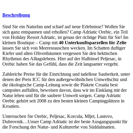
Beschreibung
Sind Sie ein Naturfan und scharf auf neue Erlebnisse? Wollen Sie
sich ganz entspannen und erhollen? Camp Adriatic Orebic, ein Teil
von Holiday Resort Adriatic, ist genau der richtige Platz für Sie! Im
kleinen Boutique – Camp mit
40 Unterkunftsparzellen für Zelte
lassen Sie sich von Meeresrauschen wecken. Im Schatten duftiger
Kiefer und alten Olivenbäumen vergessen Sie den hektischen
Rhythmus des Alltagslebens. Hier auf der Halbinsel Peljesac, in
Orebic haben Sie das Gefühl, dass die Zeit langsamer vergeht.
Zahlreiche Preise für die Einrichtung und tadellose Sauberkeit, unter
denen der Preis ICC für den außergewöhnlichen Umweltschtz und
die ökologische Camp-Leitung sowie die Plakete Croatia best
campsites auffallen, beweisen davon, dass wir im Einklang mit der
Natur leben und für die saubere Umwelt sorgen. Camp Adriatic
Orebic gehört seit 2008 zu den besten kleinen Campingplätzen in
Kroatien.
Untersuchen Sie Orebic, Peljesac, Korcula, Mljet, Lastovo,
Dubrovnik…Unser Camp Adriatic ist der beste Ausgangspunkt für
die Forschung der Natur- und Kulturerbe von Süddalmatien.